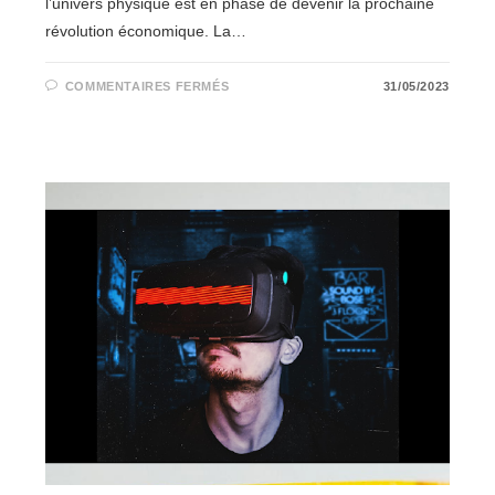
l’univers physique est en phase de devenir la prochaine
révolution économique. La…
SUR
COMMENTAIRES FERMÉS
31/05/2023
LE
MÉTAVERS,
UNE
RÉVOLUTION
ÉCONOMIQUE