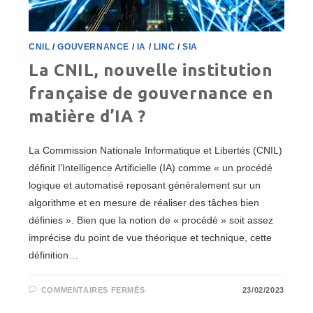
CNIL
/
GOUVERNANCE
/
IA
/
LINC
/
SIA
La CNIL, nouvelle institution
française de gouvernance en
matière d’IA ?
La Commission Nationale Informatique et Libertés (CNIL)
définit l’Intelligence Artificielle (IA) comme « un procédé
logique et automatisé reposant généralement sur un
algorithme et en mesure de réaliser des tâches bien
définies ». Bien que la notion de « procédé » soit assez
imprécise du point de vue théorique et technique, cette
définition…
SUR
COMMENTAIRES FERMÉS
23/02/2023
LA
CNIL,