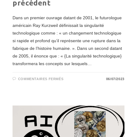
précédent
Dans un premier ouvrage datant de 2001, le futurologue
américain Ray Kurzweil définissait la singularité
technologique comme : « un changement technologique
si rapide et profond qu’il représente une rupture dans la
fabrique de l’histoire humaine. ». Dans un second datant
de 2005, il énonce que : « {La singularité technologique}
transformera les concepts sur lesquels…
SUR
COMMENTAIRES FERMÉS
06/07/2023
L’INTELLIGENCE
ARTIFICIELLE
:
VERS
UNE
SINGULARITÉ
TECHNOLOGIQUE
SANS
PRÉCÉDENT