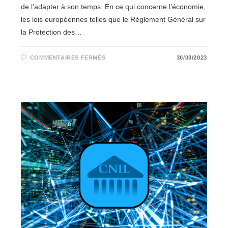
de l’adapter à son temps. En ce qui concerne l’économie,
les lois européennes telles que le Règlement Général sur
la Protection des…
SUR
COMMENTAIRES FERMÉS
30/03/2023
LA
PLACE
DE
LA
CYBER
JUSTICE
EN
FRANCE