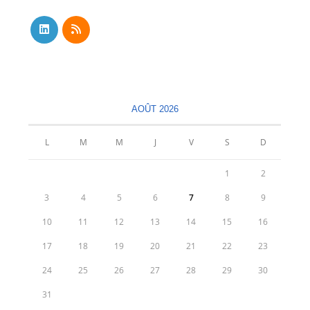
S’ouvre
S’ouvre
dans
dans
un
un
nouvel
nouvel
AOÛT 2026
onglet
onglet
L
M
M
J
V
S
D
1
2
3
4
5
6
7
8
9
10
11
12
13
14
15
16
17
18
19
20
21
22
23
24
25
26
27
28
29
30
31