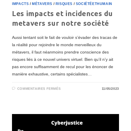
IMPACTS
/
MÉTAVERS
/
RISQUES
/
SOCIÉTÉETHUMAIN
Les impacts et incidences du
metavers sur notre société
Aussi tentant soit le fait de vouloir s’évader des tracas de
la réalité pour rejoindre le monde merveilleux du
métavers, il faut néanmoins prendre conscience des
risques liés à ce nouvel univers virtuel. Bien qu’il n’y ait
pas encore suffisamment de recul pour les énoncer de
manière exhaustive, certains spécialistes…
SUR
COMMENTAIRES FERMÉS
11/05/2023
LES
IMPACTS
ET
INCIDENCES
DU
METAVERS
SUR
NOTRE
SOCIÉTÉ