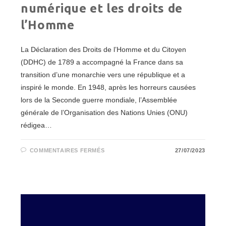
numérique et les droits de
l’Homme
La Déclaration des Droits de l’Homme et du Citoyen
(DDHC) de 1789 a accompagné la France dans sa
transition d’une monarchie vers une république et a
inspiré le monde. En 1948, après les horreurs causées
lors de la Seconde guerre mondiale, l’Assemblée
générale de l’Organisation des Nations Unies (ONU)
rédigea…
SUR
COMMENTAIRES FERMÉS
27/07/2023
LA
FRACTURE
ENTRE
LE
NUMÉRIQUE
ET
LES
DROITS
DE
L’HOMME