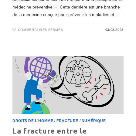
médecine préventive. ». Cette dernière est une branche
de la médecine conçue pour prévenir les maladies et…
SUR
COMMENTAIRES FERMÉS
03/08/2023
LES
ENJEUX
JURIDIQUES
DE
L’INTELLIGENCE
ARTIFICIELLE
DANS
LE
DOMAINE
DE
LA
SANTÉ
DROITS DE L'HOMME
/
FRACTURE
/
NUMÉRIQUE
La fracture entre le