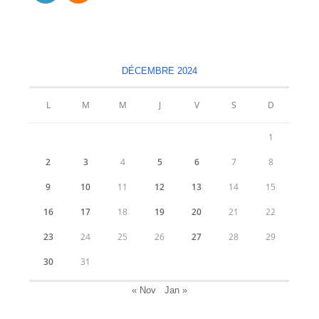
S’ouvre
S’ouvre
dans
dans
un
un
nouvel
nouvel
DÉCEMBRE 2024
onglet
onglet
L
M
M
J
V
S
D
1
2
3
4
5
6
7
8
9
10
11
12
13
14
15
16
17
18
19
20
21
22
23
24
25
26
27
28
29
30
31
« Nov
Jan »