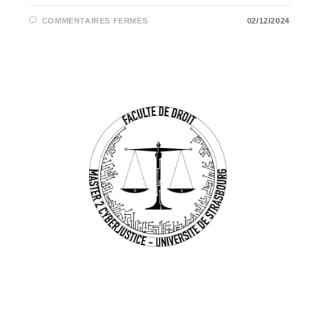
SUR
COMMENTAIRES FERMÉS
02/12/2024
LA
CONDAMNATION
DE
GOOGLE
SUR
LE
FONDEMENT
DE
L’ABUS
DE
POSITION
DOMINANTE