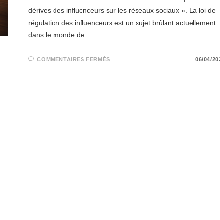
dérives des influenceurs sur les réseaux sociaux ». La loi de
régulation des influenceurs est un sujet brûlant actuellement
dans le monde de…
SUR
COMMENTAIRES FERMÉS
06/04/20
L’ADOPTION
DE
LA
LOI
DE
RÉGULATION
DES
INFLUENCEURS
PAR
L’ASSEMBLÉE
NATIONALE