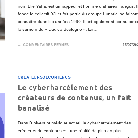
nom Élie Yaffa, est un rappeur et homme d'affaires français. I
fonde le collectif 92i et fait partie du groupe Lunatic, se faisan
connaître dans les années 1990. Il est également connu sous
le surnom du « Duc de Boulogne ». En…
SUR
COMMENTAIRES FERMÉS
15/07/20
BOOBA,
OU
LE
CAUCHEMAR
DES
INFLUENCEURS
CRÉATEURSDECONTENUS
Le cyberharcèlement des
créateurs de contenus, un fait
banalisé
Dans l'univers numérique actuel, le cyberharcèlement des
créateurs de contenus est une réalité de plus en plus