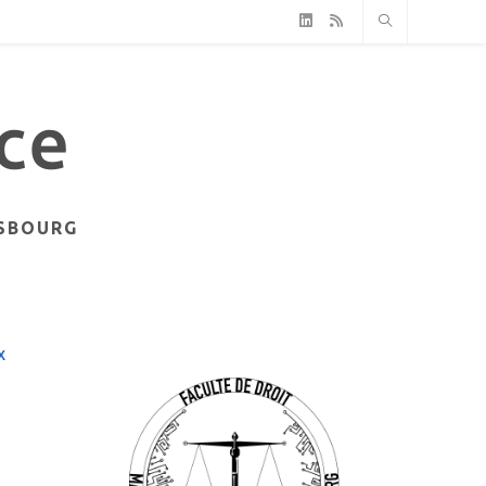
ASBOURG
X