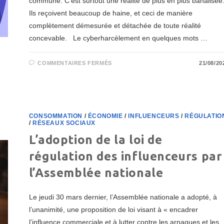
commune. C’est surtout une réalité de plus en plus banalisée
Ils reçoivent beaucoup de haine, et ceci de manière
complètement démesurée et détachée de toute réalité
concevable. Le cyberharcèlement en quelques mots …
SUR
COMMENTAIRES FERMÉS
21/08/20
LE
CYBERHARCÈLEMENT
DES
CRÉATEURS
DE
CONTENUS,
UN
FAIT
CONSOMMATION
/
ÉCONOMIE
/
INFLUENCEURS
/
RÉGULATIO
BANALISÉ
/
RÉSEAUX SOCIAUX
L’adoption de la loi de
régulation des influenceurs par
l’Assemblée nationale
Le jeudi 30 mars dernier, l’Assemblée nationale a adopté, à
l’unanimité, une proposition de loi visant à « encadrer
l’influence commerciale et à lutter contre les arnaques et les