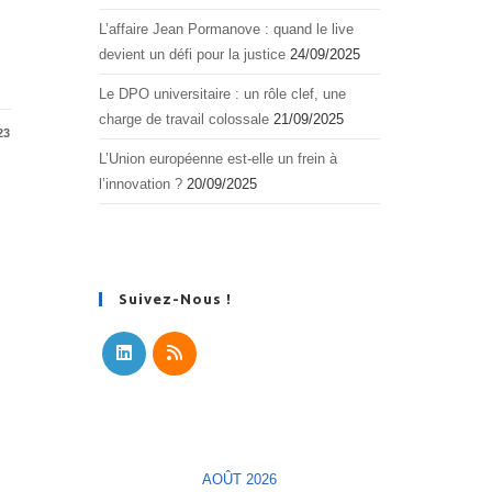
L’affaire Jean Pormanove : quand le live
devient un défi pour la justice
24/09/2025
Le DPO universitaire : un rôle clef, une
charge de travail colossale
21/09/2025
23
L’Union européenne est-elle un frein à
l’innovation ?
20/09/2025
Suivez-Nous !
S’ouvre
S’ouvre
dans
dans
un
un
nouvel
nouvel
AOÛT 2026