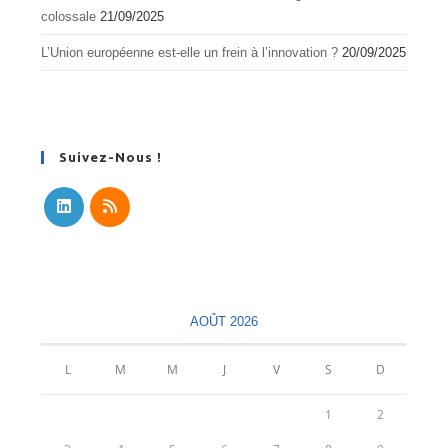
colossale
21/09/2025
L’Union européenne est-elle un frein à l’innovation ?
20/09/2025
Suivez-Nous !
S’ouvre
S’ouvre
dans
dans
un
un
nouvel
nouvel
AOÛT 2026
onglet
onglet
L
M
M
J
V
S
D
1
2