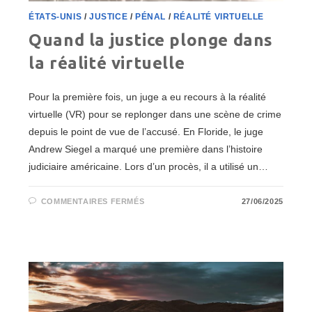
ÉTATS-UNIS
/
JUSTICE
/
PÉNAL
/
RÉALITÉ VIRTUELLE
Quand la justice plonge dans
la réalité virtuelle
Pour la première fois, un juge a eu recours à la réalité
virtuelle (VR) pour se replonger dans une scène de crime
depuis le point de vue de l’accusé. En Floride, le juge
Andrew Siegel a marqué une première dans l’histoire
judiciaire américaine. Lors d’un procès, il a utilisé un…
SUR
COMMENTAIRES FERMÉS
27/06/2025
QUAND
LA
JUSTICE
PLONGE
DANS
LA
RÉALITÉ
VIRTUELLE