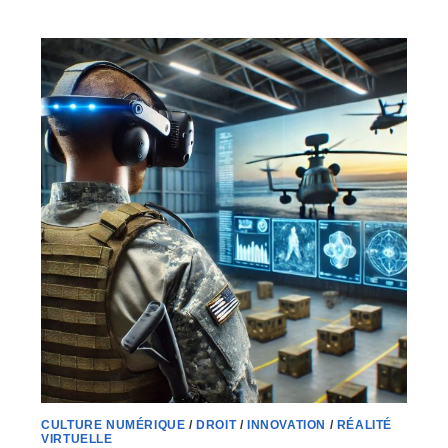
TECHNOLOGIES
:
UNE
ALLIANCE
POUR
UNE
MEILLEURE
RÉÉDUCATION
CULTURE NUMÉRIQUE
/
DROIT
/
INNOVATION
/
RÉALITÉ
VIRTUELLE