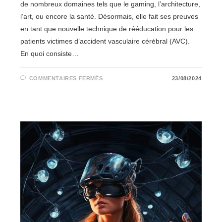
de nombreux domaines tels que le gaming, l’architecture,
l’art, ou encore la santé. Désormais, elle fait ses preuves
en tant que nouvelle technique de rééducation pour les
patients victimes d’accident vasculaire cérébral (AVC).
En quoi consiste…
SUR
COMMENTAIRES FERMÉS
23/08/2024
LA
RÉALITÉ
VIRTUELLE,
LA
NOUVELLE
RÉÉDUCATION
DES
PATIENTS
VICTIMES
D’AVC
?