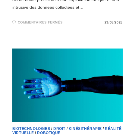
intrusive des données collectées et…
SUR
COMMENTAIRES FERMÉS
23/05/2025
LE
PROGRAMME
VINUM
:
L’AMÉLIORATION
DES
FILIÈRES
AGRICOLES,
VITICOLES
ET
FORESTIÈRE
BIOTECHNOLOGIES
/
DROIT
/
KINÉSITHÉRAPIE
/
RÉALITÉ
VIRTUELLE
/
ROBOTIQUE