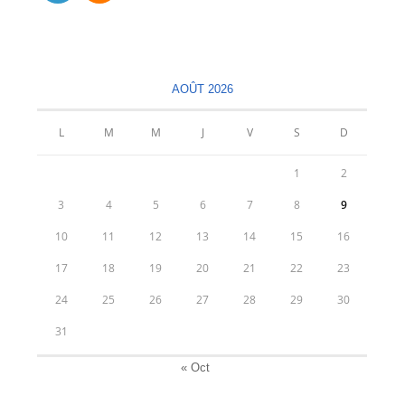
S’ouvre
S’ouvre
dans
dans
un
un
nouvel
nouvel
AOÛT 2026
onglet
onglet
L
M
M
J
V
S
D
1
2
3
4
5
6
7
8
9
10
11
12
13
14
15
16
17
18
19
20
21
22
23
24
25
26
27
28
29
30
31
« Oct