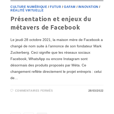
CULTURE NUMÉRIQUE
/
FUTUR
/
GAFAM
/
INNOVATION
/
RÉALITÉ VIRTUELLE
Présentation et enjeux du
métavers de Facebook
Le jeudi 28 octobre 2021, la maison mère de Facebook a
changé de nom suite à l’annonce de son fondateur Mark
Zuckerberg. Ceci signifie que les réseaux sociaux
Facebook, WhatsApp ou encore Instagram sont
désormais des produits proposés par Méta. Ce
changement reflète directement le projet entrepris : celui
de…
SUR
COMMENTAIRES FERMÉS
28/03/2022
PRÉSENTATION
ET
ENJEUX
DU
MÉTAVERS
DE
FACEBOOK