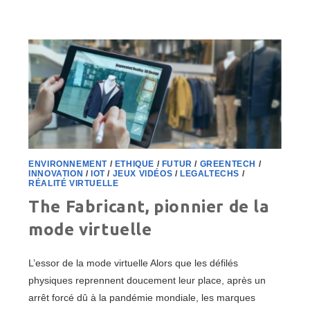
UN
STANDARD
DE
L’INDUSTRIE
4.0
ENVIRONNEMENT
/
ETHIQUE
/
FUTUR
/
GREENTECH
/
INNOVATION
/
IOT
/
JEUX VIDÉOS
/
LEGALTECHS
/
RÉALITÉ VIRTUELLE
The Fabricant, pionnier de la
mode virtuelle
L’essor de la mode virtuelle Alors que les défilés
physiques reprennent doucement leur place, après un
arrêt forcé dû à la pandémie mondiale, les marques