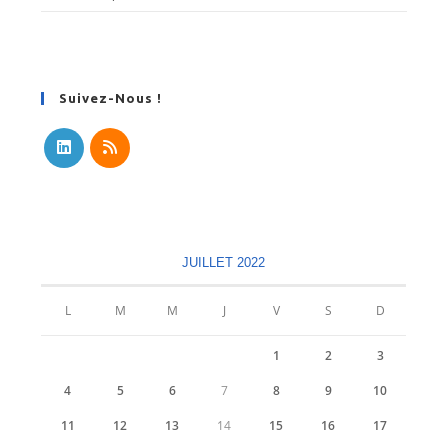
Suivez-Nous !
S’ouvre
S’ouvre
dans
dans
un
un
nouvel
nouvel
JUILLET 2022
onglet
onglet
L
M
M
J
V
S
D
1
2
3
4
5
6
7
8
9
10
11
12
13
14
15
16
17