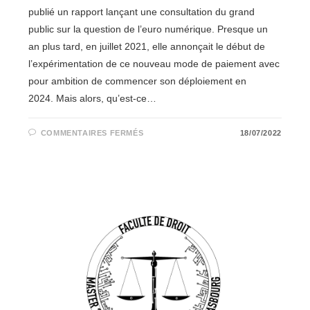
publié un rapport lançant une consultation du grand
public sur la question de l’euro numérique. Presque un
an plus tard, en juillet 2021, elle annonçait le début de
l’expérimentation de ce nouveau mode de paiement avec
pour ambition de commencer son déploiement en
2024. Mais alors, qu’est-ce…
SUR
COMMENTAIRES FERMÉS
18/07/2022
L’EURO
NUMÉRIQUE
:
UN
PAS
DE
PLUS
VERS
LA
SOUVERAINETÉ
ÉCONOMIQUE
ET
FINANCIÈRE
DE
L’UNION
EUROPÉENNE
?