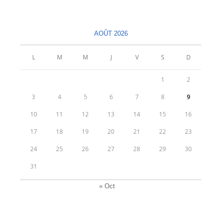
dans
dans
un
un
nouvel
nouvel
AOÛT 2026
onglet
onglet
L
M
M
J
V
S
D
1
2
3
4
5
6
7
8
9
10
11
12
13
14
15
16
17
18
19
20
21
22
23
24
25
26
27
28
29
30
31
« Oct