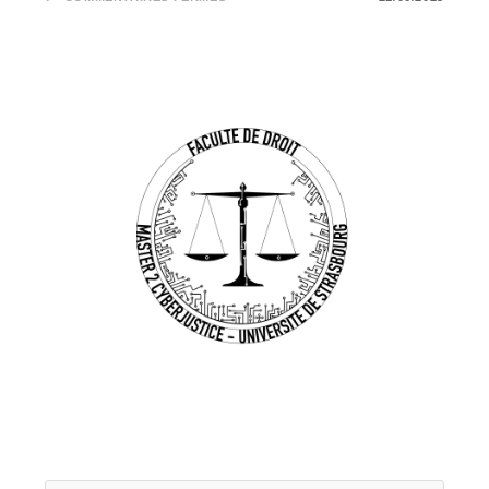
LES
GAFAM
DANS
LA
LIGNE
DE
MIRE
DES
AUTORITÉS
ANTITRUST