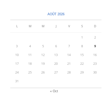
un
un
nouvel
nouvel
AOÛT 2026
onglet
onglet
L
M
M
J
V
S
D
1
2
3
4
5
6
7
8
9
10
11
12
13
14
15
16
17
18
19
20
21
22
23
24
25
26
27
28
29
30
31
« Oct