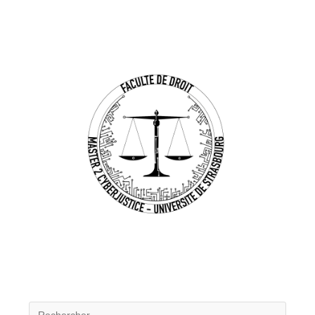
NUMÉRIQUE
DANS
UN
CAS
DE
CONCURRENCE
DÉLOYALE
SUITE
À
UN
VOL
DE
PROPRIÉTÉ
INTELLECTUELLE