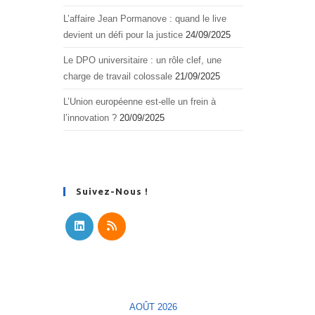
L’affaire Jean Pormanove : quand le live
devient un défi pour la justice
24/09/2025
Le DPO universitaire : un rôle clef, une
charge de travail colossale
21/09/2025
L’Union européenne est-elle un frein à
l’innovation ?
20/09/2025
Suivez-Nous !
S’ouvre
S’ouvre
dans
dans
un
un
nouvel
nouvel
AOÛT 2026