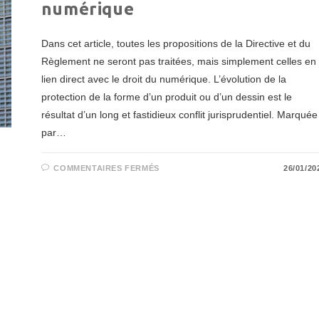
numérique
Dans cet article, toutes les propositions de la Directive et du
Règlement ne seront pas traitées, mais simplement celles en
lien direct avec le droit du numérique. L’évolution de la
protection de la forme d’un produit ou d’un dessin est le
résultat d’un long et fastidieux conflit jurisprudentiel. Marquée
par…
SUR
COMMENTAIRES FERMÉS
26/01/20
RÉFORME
EUROPÉENNE
DU
DROIT
DES
DESSINS
ET
MODÈLES
:
ADAPTATION
À
L’ENVIRONNEMENT
NUMÉRIQUE