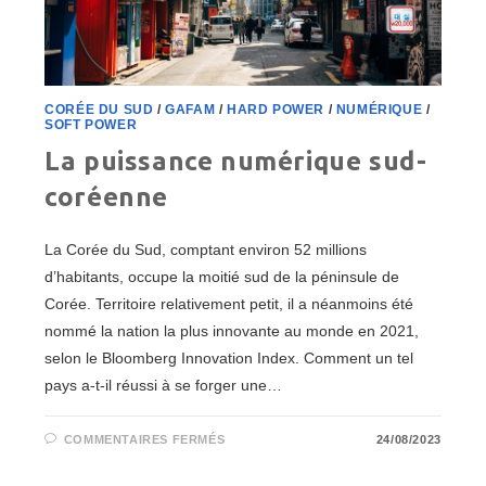
CORÉE DU SUD
/
GAFAM
/
HARD POWER
/
NUMÉRIQUE
/
SOFT POWER
La puissance numérique sud-
coréenne
La Corée du Sud, comptant environ 52 millions
d’habitants, occupe la moitié sud de la péninsule de
Corée. Territoire relativement petit, il a néanmoins été
nommé la nation la plus innovante au monde en 2021,
selon le Bloomberg Innovation Index. Comment un tel
pays a-t-il réussi à se forger une…
SUR
COMMENTAIRES FERMÉS
24/08/2023
LA
PUISSANCE
NUMÉRIQUE