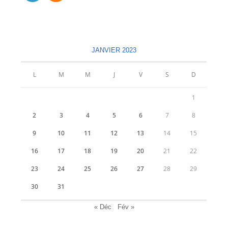
S’ouvre
S’ouvre
dans
dans
un
un
nouvel
nouvel
JANVIER 2023
onglet
onglet
L
M
M
J
V
S
D
1
2
3
4
5
6
7
8
9
10
11
12
13
14
15
16
17
18
19
20
21
22
23
24
25
26
27
28
29
30
31
« Déc
Fév »