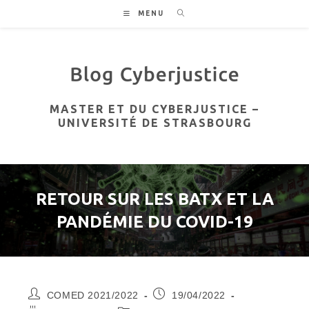
Skip
MENU
to
content
MASTER ET DU CYBERJUSTICE –
UNIVERSITÉ DE STRASBOURG
RETOUR SUR LES BATX ET LA
PANDÉMIE DU COVID-19
Auteur/autrice
Publication
COMED 2021/2022
19/04/2022
de
publiée :