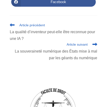
autre
autre
Facebook
Ouvrir
fenêtre
fenêtre
dans
une
autre
fenêtre
Read
Article précédent
more
La qualité d’inventeur peut-elle être reconnue pour
articles
une IA ?
Article suivant
La souveraineté numérique des États mise à mal
par les géants du numérique