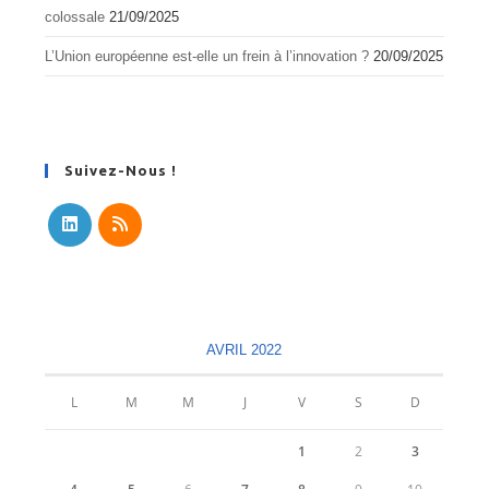
colossale
21/09/2025
L’Union européenne est-elle un frein à l’innovation ?
20/09/2025
Suivez-Nous !
S’ouvre
S’ouvre
dans
dans
un
un
nouvel
nouvel
AVRIL 2022
onglet
onglet
L
M
M
J
V
S
D
1
2
3