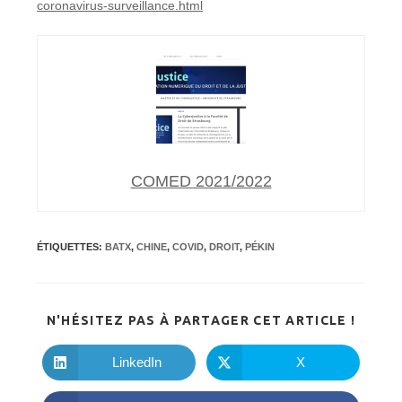
coronavirus-surveillance.html
COMED 2021/2022
ÉTIQUETTES
:
BATX
,
CHINE
,
COVID
,
DROIT
,
PÉKIN
PARTA
N'HÉSITEZ PAS À PARTAGER CET ARTICLE !
CE
CONTE
LinkedIn
X
Ouvrir
Ouvrir
dans
dans
une
une