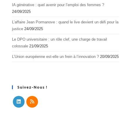
IA générative : quel avenir pour l’emploi des femmes ?
24/09/2025
L’affaire Jean Pormanove : quand le live devient un défi pour la
justice
24/09/2025
Le DPO universitaire : un rôle clef, une charge de travail
colossale
21/09/2025
L’Union européenne est-elle un frein à l’innovation ?
20/09/2025
Suivez-Nous !
S’ouvre
S’ouvre
dans
dans
un
un