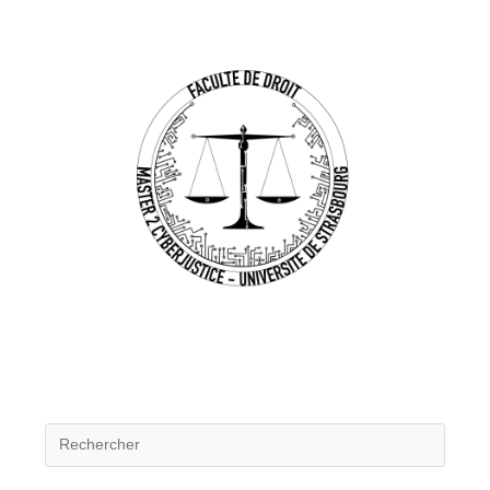
3D
D’ARMES
À
FEU