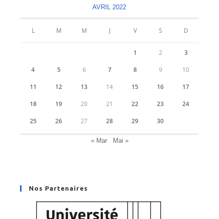
nouvel
nouvel
AVRIL 2022
onglet
onglet
L
M
M
J
V
S
D
1
2
3
4
5
6
7
8
9
10
11
12
13
14
15
16
17
18
19
20
21
22
23
24
25
26
27
28
29
30
« Mar
Mai »
Nos Partenaires