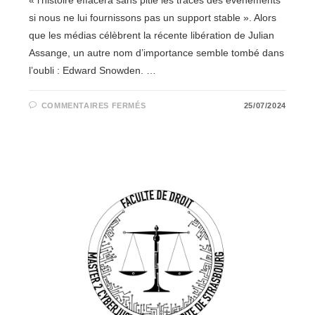
« l'histoire effacera sans pitié les traces des événements
si nous ne lui fournissons pas un support stable ». Alors
que les médias célèbrent la récente libération de Julian
Assange, un autre nom d’importance semble tombé dans
l’oubli : Edward Snowden. …
SUR
COMMENTAIRES FERMÉS
25/07/2024
RETOUR
SUR
UNE
FIGURE
DE
LA
CYBERGUERRE
CIVILE :
EDWARD
SNOWDEN