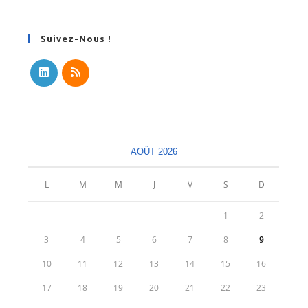
Suivez-Nous !
S’ouvre
S’ouvre
dans
dans
un
un
nouvel
nouvel
AOÛT 2026
onglet
onglet
L
M
M
J
V
S
D
1
2
3
4
5
6
7
8
9
10
11
12
13
14
15
16
17
18
19
20
21
22
23