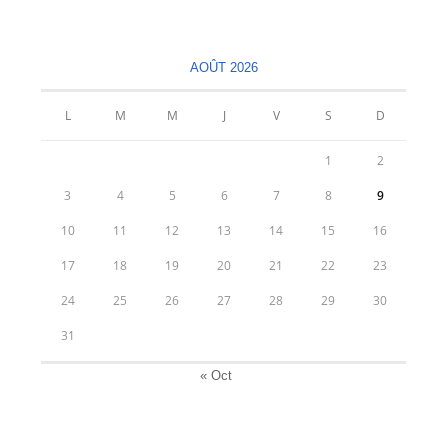
dans
dans
un
un
nouvel
nouvel
AOÛT 2026
onglet
onglet
L
M
M
J
V
S
D
1
2
3
4
5
6
7
8
9
10
11
12
13
14
15
16
17
18
19
20
21
22
23
24
25
26
27
28
29
30
31
« Oct