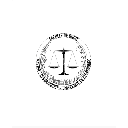
OVHCLOUD
ÉLÈVE
SON
NUAGE
AU
NIVEAU
SECNUMCLOUD
3.2