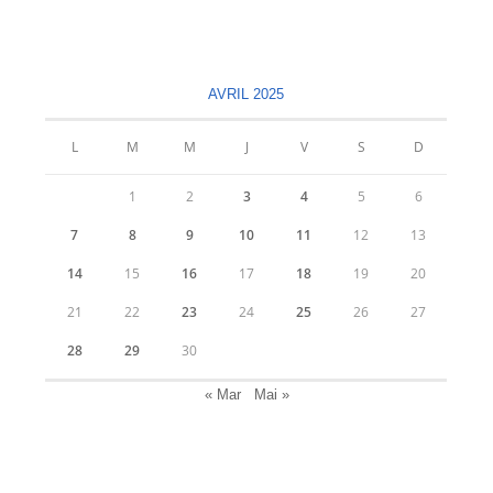
S’ouvre
S’ouvre
dans
dans
un
un
nouvel
nouvel
AVRIL 2025
onglet
onglet
L
M
M
J
V
S
D
1
2
3
4
5
6
7
8
9
10
11
12
13
14
15
16
17
18
19
20
21
22
23
24
25
26
27
28
29
30
« Mar
Mai »