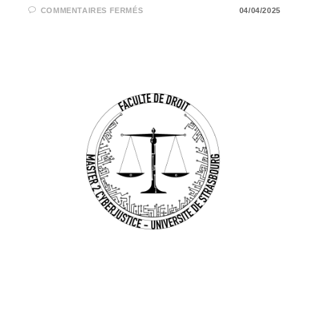
SUR
COMMENTAIRES FERMÉS
04/04/2025
THE
FUNCTIONING
AND
THE
USING
OF
THE
ELECTRONIC
SIGNATURE