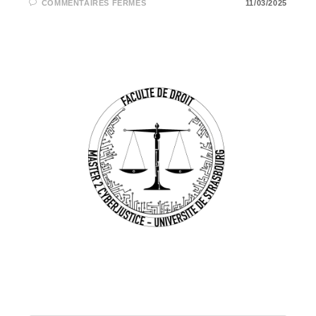
SUR
COMMENTAIRES FERMÉS
11/03/2025
TIK
TOK
:
LES
TRENDS
“SKIN
CARE”
ALERTENT
LES
DERMATOLOGUES