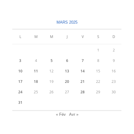
dans
dans
un
un
nouvel
nouvel
MARS 2025
onglet
onglet
L
M
M
J
V
S
D
1
2
3
4
5
6
7
8
9
10
11
12
13
14
15
16
17
18
19
20
21
22
23
24
25
26
27
28
29
30
31
« Fév
Avr »