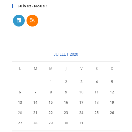
Suivez-Nous !
S’ouvre
S’ouvre
dans
dans
un
un
nouvel
nouvel
JUILLET 2020
onglet
onglet
L
M
M
J
V
S
D
1
2
3
4
5
6
7
8
9
10
11
12
13
14
15
16
17
18
19
20
21
22
23
24
25
26
27
28
29
30
31